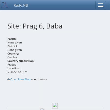
Rado.NB
Site: Prag 6, Baba
Parish:
None given
District:
None given
Country:
Czechia
Country subdivision:
Prague
Location:
50.05°/14.4167°
+
©
−
OpenStreetMap
contributors