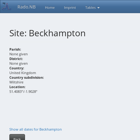
Rado.NB
Home
Imprint
Tables
Site: Beckhampton
Parish:
None given
District:
None given
Country:
United Kingdom
Country subdivision:
Wiltshire
Location:
51.4083°/-1.9028°
Show all dates for Beckhampton
Back