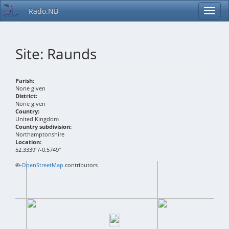
Rado.NB
Site: Raunds
Parish:
None given
District:
None given
Country:
United Kingdom
Country subdivision:
Northamptonshire
Location:
52.3339°/-0.5749°
+
©
−
OpenStreetMap
contributors