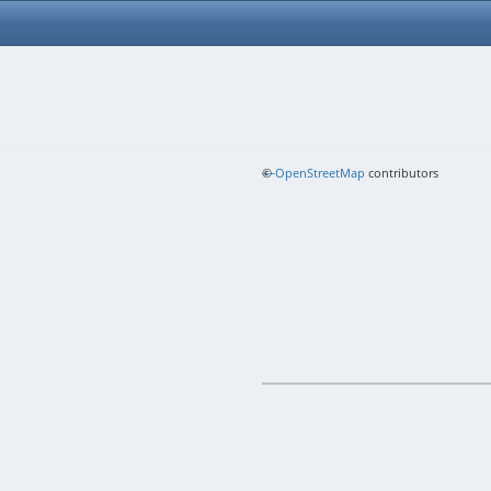
+
©
−
OpenStreetMap
contributors