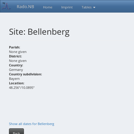
Rado.NB
Home
Imprint
Tables
Site: Bellenberg
Parish:
None given
District:
None given
Country:
Germany
Country subdivision:
Bayern
Location:
48.256°/10.0895°
Show all dates for Bellenberg
Back