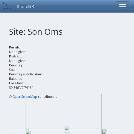
Rado.NB
Site: Son Oms
Parish:
None given
District:
None given
Country:
Spain
Country subdivision:
Baleares
Location:
39.546°/2.7416°
+
©
−
OpenStreetMap
contributors