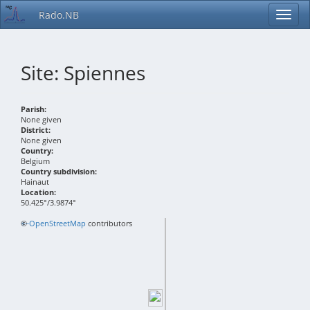
Rado.NB
Site: Spiennes
Parish:
None given
District:
None given
Country:
Belgium
Country subdivision:
Hainaut
Location:
50.425°/3.9874°
+
©
−
OpenStreetMap
contributors