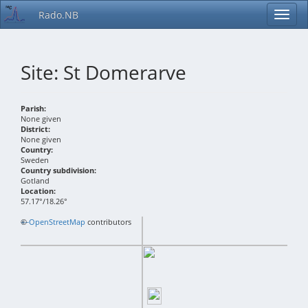
Rado.NB
Site: St Domerarve
Parish:
None given
District:
None given
Country:
Sweden
Country subdivision:
Gotland
Location:
57.17°/18.26°
+
©
−
OpenStreetMap
contributors