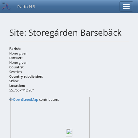
Rado.NB
Site: Storegården Barsebäck
Parish:
None given
District:
None given
Country:
Sweden
Country subdivision:
Skåne
Location:
55.7667°/12.95°
+
©
−
OpenStreetMap
contributors