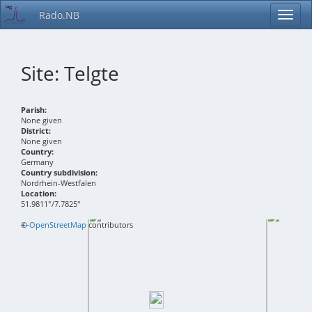
Rado.NB
Site: Telgte
Parish:
None given
District:
None given
Country:
Germany
Country subdivision:
Nordrhein-Westfalen
Location:
51.9811°/7.7825°
+
©
−
OpenStreetMap
contributors