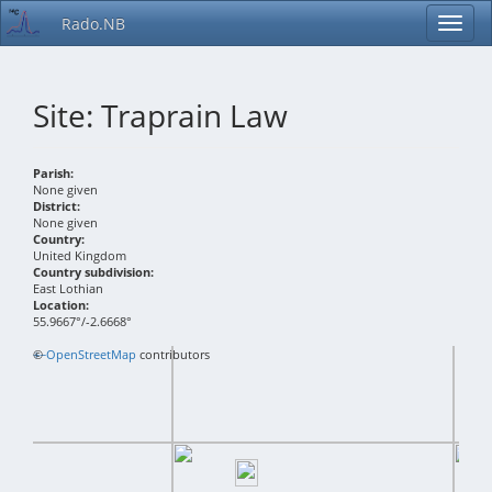
Rado.NB
Site: Traprain Law
Parish:
None given
District:
None given
Country:
United Kingdom
Country subdivision:
East Lothian
Location:
55.9667°/-2.6668°
+
©
−
OpenStreetMap
contributors