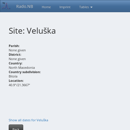
Rado.NB
Home
Imprint
Tables
Site: Veluška
Parish:
None given
District:
None given
Country:
North Macedonia
Country subdivision:
Bitola
Location:
40.9°/21.3667°
Show all dates for Veluška
Back