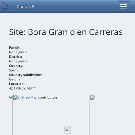
Rado.NB
Site: Bora Gran d'en Carreras
Parish:
None given
District:
None given
Country:
Spain
Country subdivision:
Gerona
Location:
42.1756°/2.7434°
+
©
−
OpenStreetMap
contributors