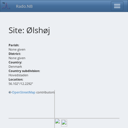
Rado.NB
Site: Ølshøj
Parish:
None given
District:
None given
Country:
Denmark
Country subdivision:
Hovedstaden
Location:
56.102°/12.2292°
+
©
−
OpenStreetMap
contributors