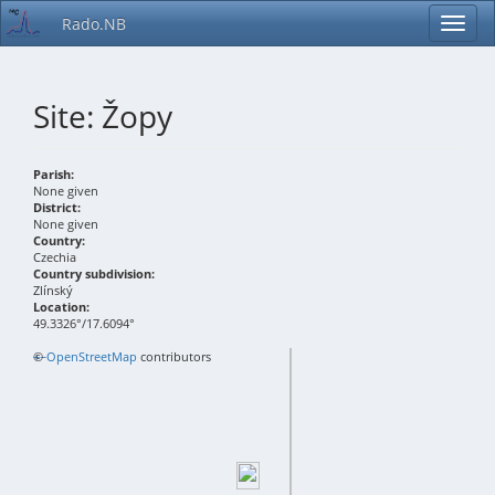
Rado.NB
Site: Žopy
Parish:
None given
District:
None given
Country:
Czechia
Country subdivision:
Zlínský
Location:
49.3326°/17.6094°
+
©
−
OpenStreetMap
contributors