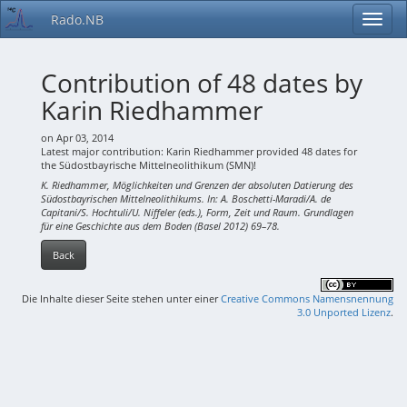
Rado.NB
Contribution of 48 dates by
Karin Riedhammer
on Apr 03, 2014
Latest major contribution: Karin Riedhammer provided 48 dates for
the Südostbayrische Mittelneolithikum (SMN)!
K. Riedhammer, Möglichkeiten und Grenzen der absoluten Datierung des
Südostbayrischen Mittelneolithikums. In: A. Boschetti-Maradi/A. de
Capitani/S. Hochtuli/U. Niffeler (eds.), Form, Zeit und Raum. Grundlagen
für eine Geschichte aus dem Boden (Basel 2012) 69–78.
Back
Die Inhalte dieser Seite stehen unter einer
Creative Commons Namensnennung
3.0 Unported Lizenz
.