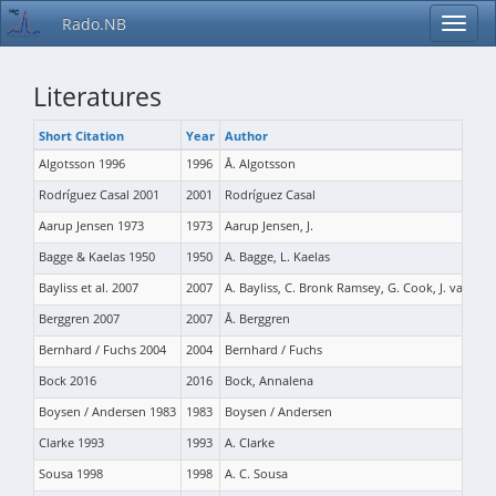
Rado.NB
Literatures
Short Citation
Year
Author
Algotsson 1996
1996
Å. Algotsson
Rodríguez Casal 2001
2001
Rodríguez Casal
Aarup Jensen 1973
1973
Aarup Jensen, J.
Bagge & Kaelas 1950
1950
A. Bagge, L. Kaelas
Bayliss et al. 2007
2007
A. Bayliss, C. Bronk Ramsey, G. Cook, J. van der 
Berggren 2007
2007
Å. Berggren
Bernhard / Fuchs 2004
2004
Bernhard / Fuchs
Bock 2016
2016
Bock, Annalena
Boysen / Andersen 1983
1983
Boysen / Andersen
Clarke 1993
1993
A. Clarke
Sousa 1998
1998
A. C. Sousa