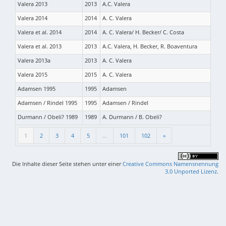
Valera 2013
2013
A.C. Valera
Valera 2014
2014
A. C. Valera
Valera et al. 2014
2014
A. C. Valera/ H. Becker/ C. Costa
Valera et al. 2013
2013
A.C. Valera, H. Becker, R. Boaventura
Valera 2013a
2013
A. C. Valera
Valera 2015
2015
A. C. Valera
Adamsen 1995
1995
Adamsen
Adamsen / Rindel 1995
1995
Adamsen / Rindel
Durmann / Obeli? 1989
1989
A. Durmann / B. Obeli?
1
2
3
4
5
...
101
102
»
Die Inhalte dieser Seite stehen unter einer
Creative Commons Namensnennung
3.0 Unported Lizenz
.