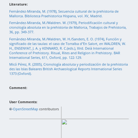
Literature:
Fernández-Miranda, M. (1978), Secuencia cultural de la prehistoria de
Mallorca. Biblioteca Praehistorica Hispana, vol. XV, Madrid.
Fernández-Miranda, M./Waldren. W. (1979), Periodificación cultural y
cronología absoluta en la prehistoria de Mallorca, Trabajos de Prehistoria,
36, pp. 349-377.
Fernández-Miranda, M./Waldren, W. H./Sanders, E. O. (1974), Función y
significado de las taulas: el caso de Torralba d"En Salort, en WALDREN, W.
H., ENSENYAT, J. A. y KENNARD, R. C.(eds.), Illrd. Deià International
Conference of Prehistory. Ritual, Rites and Religion in Prehistory. BAR
International Series, 611, Oxford, pp. 122-129.
Micó Pérez, R. (2005), Cronología absoluta y periodización de la prehistoria
des las Islas Baleares British Archaeological Reports International Series
1373 (Oxford).
Comment:
User Comments:
+
©
−
OpenStreetMap
contributors