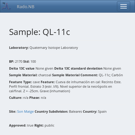
Rado.NB
Sample: QL-11c
Laboratory:
Quaternary Isotope Laboratory
BP:
2170
Std:
100
Delta 13C value
None given
Delta 13C standard deviation
None given
Sample Material:
charcoal
Sample Material Comment:
QL-11c; Carbón
Feature Type:
cave
Feature:
Cueva de inhumación en cal: Recinto Este.
Perfil frontal. Estrato 3 (estr. I/II). Nivel superior de la necrópolis en
cal/final. Z = -25cm. Grave (inhumation)
Culture:
n/a
Phase:
n/a
Site:
Son Matge
Country Subdivision:
Baleares
Country:
Spain
Approved:
true
Right:
public