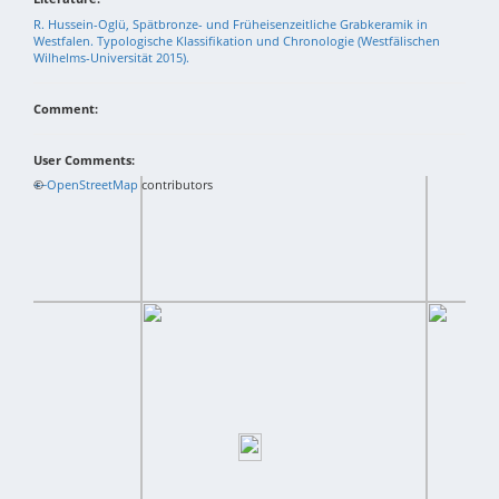
R. Hussein-Oglü, Spätbronze- und Früheisenzeitliche Grabkeramik in
Westfalen. Typologische Klassifikation und Chronologie (Westfälischen
Wilhelms-Universität 2015).
Comment:
User Comments:
+
©
−
OpenStreetMap
contributors