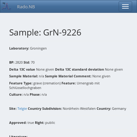
Rado.NB
Sample: GrN-9226
Laboratory:
Groningen
BP:
2820
Std:
70
Delta 13C value
None given
Delta 13C standard deviation
None given
Sample Material:
n/a
Sample Material Comment:
None given
Feature Type:
grave (cremation)
Feature:
Urnengrab mit
Schlüssellochgraben
Culture:
n/a
Phase:
n/a
Site:
Telgte
Country Subdivision:
Nordrhein-Westfalen
Country:
Germany
Approved:
true
Right:
public
Literature: