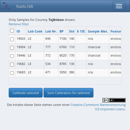
Rado.NB
Only Samples for Country
Tajikistan
shown.
Remove filter
ID
Lab Code
Lab Nr.
BP
Std
δ 13C
Sample Mat.
Feature Typ
19003
LE
690
7100
140
n/a
enclosure
19004
LE
777
6760
110
charcoal
enclosure
19446
LE
772
8020
170
charcoal
enclosure
19682
LE
534
8785
130
n/a
enclosure
19683
LE
471
5950
380
n/a
enclosure
Calibrate selected
Sum Calibration for selected
Die Inhalte dieser Seite stehen unter einer
Creative Commons Namensnennung
3.0 Unported Lizenz
.