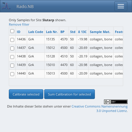
Rado.NB
Only Samples for Site
Slutarp
shown.
Remove filter
ID
Lab Code
Lab Nr.
BP
Std
δ 13C
Sample Mat.
Feature T
14436
GrA
15135
4570
50
-19.98
collagen, bone
collective b
14437
GrA
15012
4500
60
-20.69
collagen, bone
collective b
14438
GrA
15128
4510
50
-20.19
collagen, bone
collective b
14439
GrA
15010
4470
60
-20.98
collagen, bone
collective b
14440
GrA
15013
4500
60
-20.09
collagen, bone
collective b
Calibrate selected
Sum Calibration for selected
Die Inhalte dieser Seite stehen unter einer
Creative Commons Namensnennung
3.0 Unported Lizenz
.