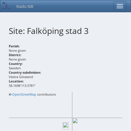
Rado.NB
Site: Falköping stad 3
Parish:
None given
District:
None given
Country:
Sweden
Country subdivision:
Västra Götaland
Location:
58.1698°/13.5781°
+
©
−
OpenStreetMap
contributors