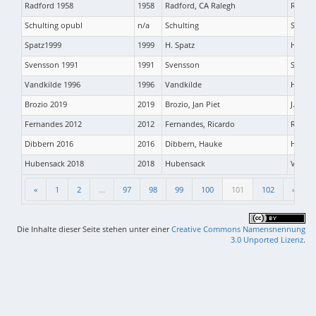
Radford 1958
1958
Radford, CA Ralegh
Radfor
Schulting opubl
n/a
Schulting
Schult
Spatz1999
1999
H. Spatz
H. Spa
Svensson 1991
1991
Svensson
Svenss
Vandkilde 1996
1996
Vandkilde
Helle 
Brozio 2019
2019
Brozio, Jan Piet
J. P. 
Fernandes 2012
2012
Fernandes, Ricardo
R. Fer
Dibbern 2016
2016
Dibbern, Hauke
H. Dib
Hubensack 2018
2018
Hubensack
Vera H
«
1
2
...
97
98
99
100
101
102
»
Die Inhalte dieser Seite stehen unter einer
Creative Commons Namensnennung
3.0 Unported Lizenz
.