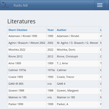
Rado.NB
Literatures
Short Citation
Year
Author
Long C
Adamsen / Rindel 1995
1995
Adamsen / Rindel
Adamse
Agthe / Braasch / Wetzel 2002
2002
M. Agthe / O. Braasch / G. Wetzel
M. Agt
Mischka 2022
2022
Mischka, Doris
D. Mis
Rinne 2012
2012
Rinne, Christoph
C. Rin
Arne 1909
1909
T. J. Arne
T. J. A
Callmer 1973a
1973a
Callmer
Callme
Cowie 1993
1993
Cowie, Trevor
Cowie, 
GAM 45 865
n/a
GAM 4
GAM 4
Gowen 1988
1988
Gowen, Margaret
Gowen,
Malmer nr 185
n/a
Malmer nr 185
Malmer
Parker 1999
1999
Parker, A
Parker,